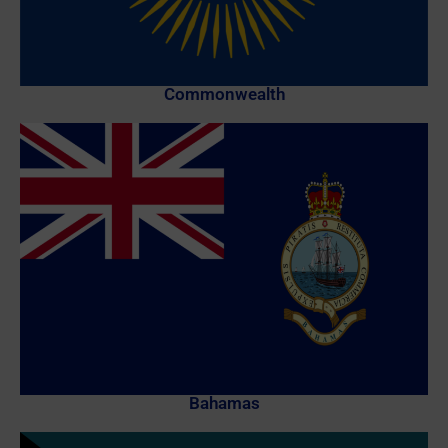
Commonwealth
Bahamas