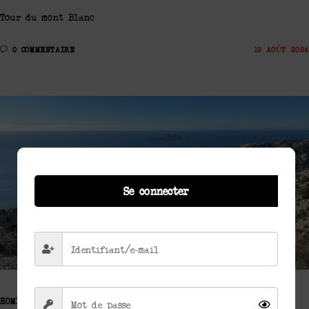
Tour du mont Blanc
0 COMMENTAIRE
19 AOÛT 2024
Se connecter
Photo (c) Free Art Republic 2023
HOME
/
TREK
/
TREK FACTORY RACING