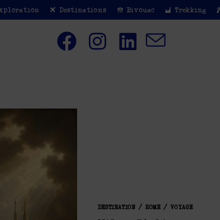
xploration
Destinations
Bivouac
Trekking
DESTINATION
/
HOME
/
VOYAGE