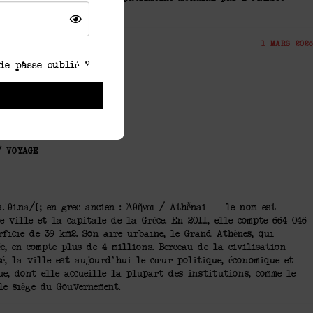
1 MARS 2026
de passe oublié ?
/
VOYAGE
a.ˈθi.na/[; en grec ancien : Ἀθῆναι / Athễnai — le nom est
e ville et la capitale de la Grèce. En 2011, elle compte 664 046
ficie de 39 km2. Son aire urbaine, le Grand Athènes, qui
, en compte plus de 4 millions. Berceau de la civilisation
sé, la ville est aujourd'hui le cœur politique, économique et
e, dont elle accueille la plupart des institutions, comme le
le siège du Gouvernement.