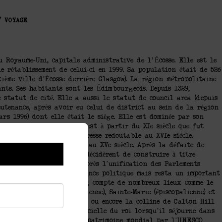
/
VOYAGE
 Royaume-Uni, capitale administrative de l'Écosse. Elle est le
le rétablissement de celui-ci en 1999. Sa population était de 526
ième ville d’Écosse derrière Glasgow). La région métropolitaine
ts. Ses habitants sont les Édimbourgeois. Depuis 1329,
 statut de cité. Elle a aussi le statut de council area (depuis
eutenance, après avoir eu celui de district au sein de la région
rs 1996) dont elle était le siège. Elle est dominée par son
nt au VIIe siècle, mais c’est à partir du XIe siècle que fut
vant de devenir une forteresse redoutable au XVIe siècle.
 s’entoura de murailles au XVe siècle. Après la défaite de
es bourgeois de la ville décidèrent de construire à titre
isée le mur de Flodden. Après l’unification des Parlements
 ville perdit de son importance politique mais resta un important
plus du château, Édimbourg compte de nombreux lieux comme le
s Saint-Gilles (presbytérienne), Sainte-Marie (épiscopalienne) et
e Square, le Scott Monument ou encore la colline de Calton Hill
rood est la résidence officielle du roi lorsqu’il séjourne dans
uvelle Ville sont classées patrimoine mondial par l’UNESCO