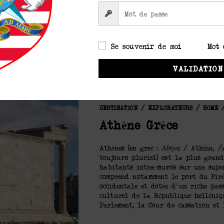
depuis 1995.
0 COMMENTAIRE
Se souvenir de moi
Mot 
VALIDATION
DESTINATION
/
EXPLORATEURS
/
HOME
Athène Grèce
Athènes (en grec : Αθήνα / Athína, /
toujours pluriel) est la plus grand
habitants intra-muros sur une super
comprend notamment le port du Pirée
occidentale et dotée d'un riche pas
culturel de la République helléniqu
Parlement, la Cour de cassation et 