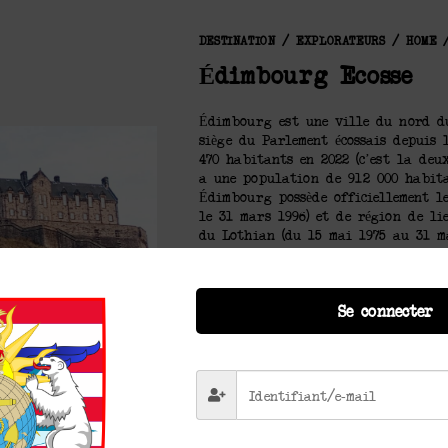
DESTINATION
/
EXPLORATEURS
/
HOME
Édimbourg Ecosse
Édimbourg est une ville du nord du
siège du Parlement écossais depuis 
470 habitants en 2022 (c’est la deux
a une population de 912 000 habitan
Édimbourg possède officiellement le
le 31 mars 1996) et de région de li
du Lothian (du 15 mai 1975 au 31 ma
château dont les fondations remonte
construite cette résidence royale a
Édimbourg fut affranchie en 1329 et
Se connecter
Flodden (1513) contre les Anglais, l
préventif une seconde enceinte bapt
d’Écosse et d’Angleterre (1707), la
centre économique et culturel. En 
Royal Botanic Garden, les cathédrale
Sainte-Marie (catholique), Charlott
et ses mémoriaux. Le palais de Holy
la ville. La Vieille Ville et la No